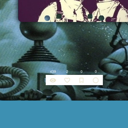
439
2
0
0
remove_red_eye
favorite_border
bookmark_border
radio_button_unchecked