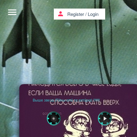
menu
person
Register
/
Login
Выше звезд (Πάνω από τα αστέρια) !!!!!!!