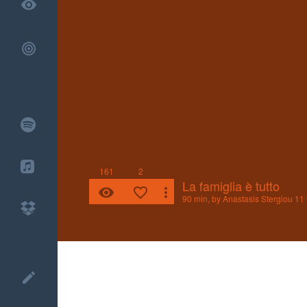
remove_red_eye
161
2
La famiglia è tutto
remove_red_eye
favorite_border
more_vert
90 min, by
Anastasis Stergiou
11 
create