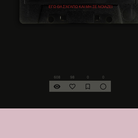
ΕΓΩ ΘΑ Σ'ΑΓΑΠΩ ΚΑΙ ΜΗ ΣΕ ΝΟΙΑΖΕΙ
608
98
0
0
remove_red_eye
favorite_border
bookmark_border
radio_button_unchecked